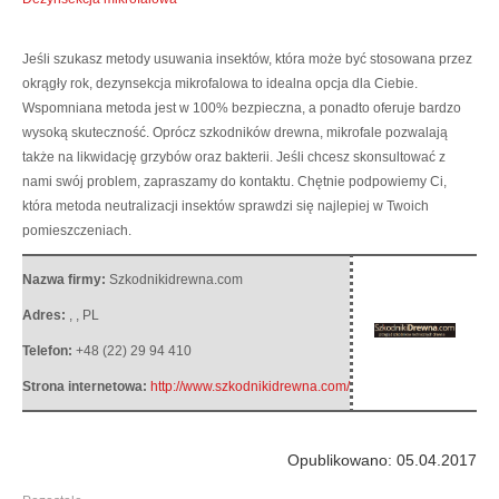
Jeśli szukasz metody usuwania insektów, która może być stosowana przez
okrągły rok, dezynsekcja mikrofalowa to idealna opcja dla Ciebie.
Wspomniana metoda jest w 100% bezpieczna, a ponadto oferuje bardzo
wysoką skuteczność. Oprócz szkodników drewna, mikrofale pozwalają
także na likwidację grzybów oraz bakterii.
Jeśli chcesz skonsultować z
nami swój problem, zapraszamy do kontaktu. Chętnie podpowiemy Ci,
która metoda neutralizacji insektów sprawdzi się najlepiej w Twoich
pomieszczeniach.
Nazwa firmy:
Szkodnikidrewna.com
Adres:
,
,
PL
Telefon:
+48 (22) 29 94 410
Strona internetowa:
http://www.szkodnikidrewna.com/
Opublikowano: 05.04.2017