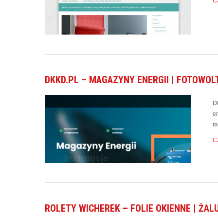
Cz
DKKD.PL – MAGAZYNY ENERGII | FOTOWOL
D
e
m
Cz
ROLETY WICHEREK – FOLIE OKIENNE | ŻALU