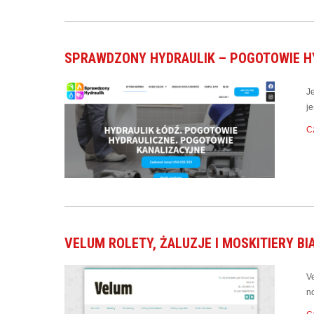
SPRAWDZONY HYDRAULIK – POGOTOWIE HY
J
j
Cz
VELUM ROLETY, ŻALUZJE I MOSKITIERY B
Ve
no