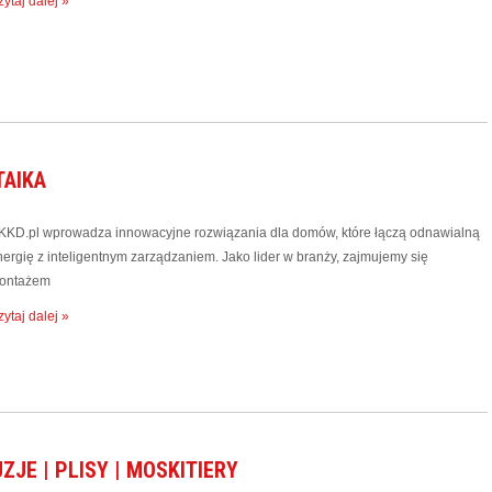
ytaj dalej »
TAIKA
KKD.pl wprowadza innowacyjne rozwiązania dla domów, które łączą odnawialną
nergię z inteligentnym zarządzaniem. Jako lider w branży, zajmujemy się
ontażem
ytaj dalej »
ZJE | PLISY | MOSKITIERY