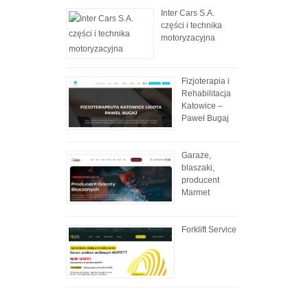
Inter Cars S.A.
części i technika
motoryzacyjna
Fizjoterapia i
Rehabilitacja
Katowice –
Paweł Bugaj
Garaże,
blaszaki,
producent
Marmet
Forklift Service