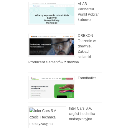
ALAB –
Partnerski
Punkt Pobrań
Łubowo
DREKON
Toczenie w
drewnie.
Zakład
stolarski.
Producent elementów z drewna.
Formthotics
Inter Cars S.A.
części i technika
motoryzacyjna