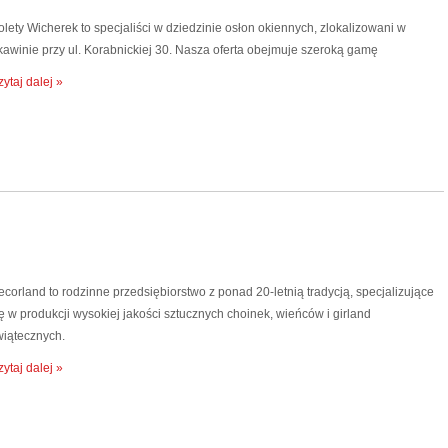
lety Wicherek to specjaliści w dziedzinie osłon okiennych, zlokalizowani w
kawinie przy ul. Korabnickiej 30. Nasza oferta obejmuje szeroką gamę
ytaj dalej »
corland to rodzinne przedsiębiorstwo z ponad 20-letnią tradycją, specjalizujące
ę w produkcji wysokiej jakości sztucznych choinek, wieńców i girland
wiątecznych.
ytaj dalej »