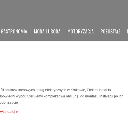
GASTRONOMIA
MODA I URODA
MOTORYZACJA
POZOSTAŁE
śli szukasz fachowych usług elektrycznych w Krakowie, Elektro-Instal to
dpowiedni wybór. Oferujemy kompleksową obsługę, od montażu instalacji po ich
odernizację
ytaj dalej »