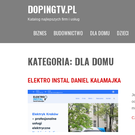
DOPINGTV.PL
Katalog najlepszych firm i usług
BIZNES
BUDOWNICTWO
DLA DOMU
DZIECI
KATEGORIA: DLA DOMU
ELEKTRO INSTAL DANIEL KAŁAMAJKA
Je
o
m
Cz