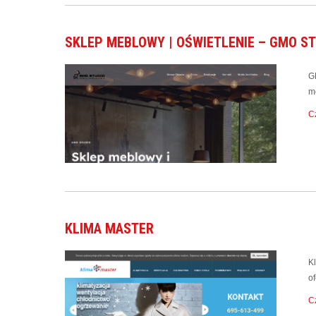
SKLEP MEBLOWY | OŚWIETLENIE – GMO ST
G
me
Cz
KLIMA MASTER
K
o
Cz