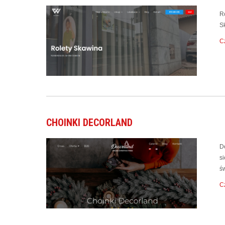
Ro
S
Cz
CHOINKI DECORLAND
De
si
ś
Cz