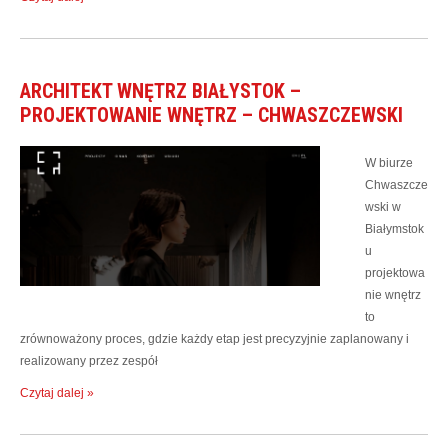
ARCHITEKT WNĘTRZ BIAŁYSTOK –
PROJEKTOWANIE WNĘTRZ – CHWASZCZEWSKI
W biurze
Chwaszcze
wski w
Białymstok
u
projektowa
nie wnętrz
to
zrównoważony proces, gdzie każdy etap jest precyzyjnie zaplanowany i
realizowany przez zespół
Czytaj dalej »