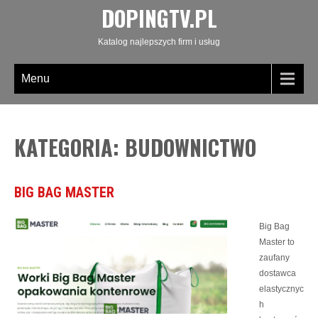
DOPINGTV.PL
Katalog najlepszych firm i usług
Menu
KATEGORIA: BUDOWNICTWO
BIG BAG MASTER
Big Bag
Master to
zaufany
dostawca
elastycznyc
h