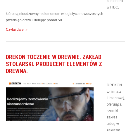
konteneró
w FIBC,
które są nieodzownym elementem w logistyce nowoczesnych
przedsiębiorstw. Oferując ponad 50
Czytaj dalej »
DREKON TOCZENIE W DREWNIE. ZAKŁAD
STOLARSKI. PRODUCENT ELEMENTÓW Z
DREWNA.
DREKON
to firma z
Limanowej,
oferująca
szeroki
zakres
usług w
zakresie