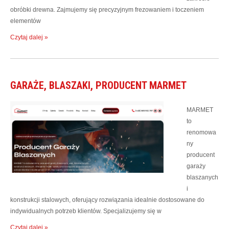
obróbki drewna. Zajmujemy się precyzyjnym frezowaniem i toczeniem
elementów
Czytaj dalej »
GARAŻE, BLASZAKI, PRODUCENT MARMET
MARMET
to
renomowa
ny
producent
garaży
blaszanych
i
konstrukcji stalowych, oferujący rozwiązania idealnie dostosowane do
indywidualnych potrzeb klientów. Specjalizujemy się w
Czytaj dalej »