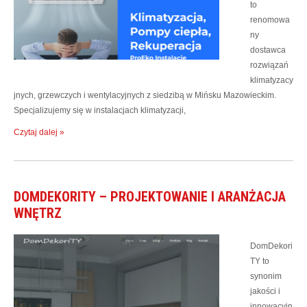
to
renomowa
ny
dostawca
rozwiązań
klimatyzacy
jnych, grzewczych i wentylacyjnych z siedzibą w Mińsku Mazowieckim.
Specjalizujemy się w instalacjach klimatyzacji,
Czytaj dalej »
DOMDEKORITY – PROJEKTOWANIE I ARANŻACJA
WNĘTRZ
DomDekori
TY to
synonim
jakości i
innowacyjn