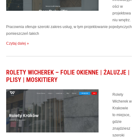
ości w
projektowa
niu wnętrz.
Pracownia oferuje szeroki zakres usług, w tym projektowanie pojedynczych
pomieszczeń takich
Czytaj dalej »
ROLETY WICHEREK – FOLIE OKIENNE | ŻALUZJE |
PLISY | MOSKITIERY
Rolety
Wicherek w
Krakowie
to miejsce,
gdzie
znajdziesz
szeroki