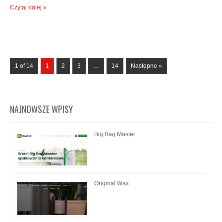
Czytaj dalej »
1 of 14
1
2
3
…
14
Następne »
NAJNOWSZE WPISY
Big Bag Master
Original Wax