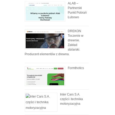
ALAB –
Partnerski
Punkt Pobrań
Łubowo
DREKON
Toczenie w
drewnie.
Zakład
stolarski.
Producent elementów z drewna.
Formthotics
Inter Cars S.A.
części i technika
motoryzacyjna