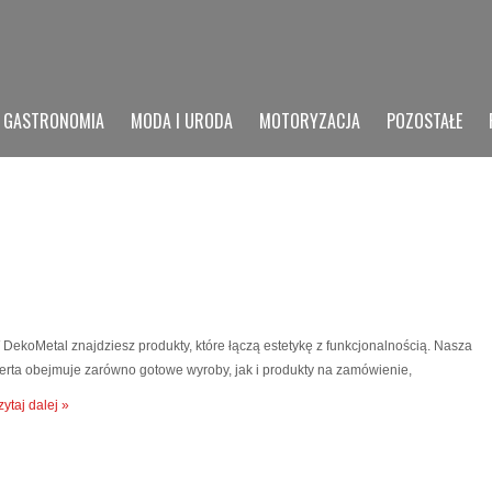
GASTRONOMIA
MODA I URODA
MOTORYZACJA
POZOSTAŁE
 DekoMetal znajdziesz produkty, które łączą estetykę z funkcjonalnością. Nasza
ferta obejmuje zarówno gotowe wyroby, jak i produkty na zamówienie,
ytaj dalej »