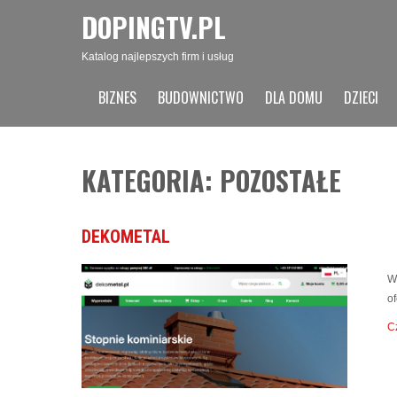
DOPINGTV.PL
Katalog najlepszych firm i usług
BIZNES
BUDOWNICTWO
DLA DOMU
DZIECI
KATEGORIA: POZOSTAŁE
DEKOMETAL
W
o
Cz