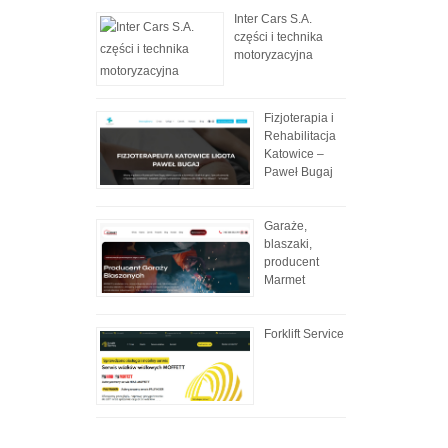
Inter Cars S.A.
części i technika
motoryzacyjna
Fizjoterapia i
Rehabilitacja
Katowice –
Paweł Bugaj
Garaże,
blaszaki,
producent
Marmet
Forklift Service