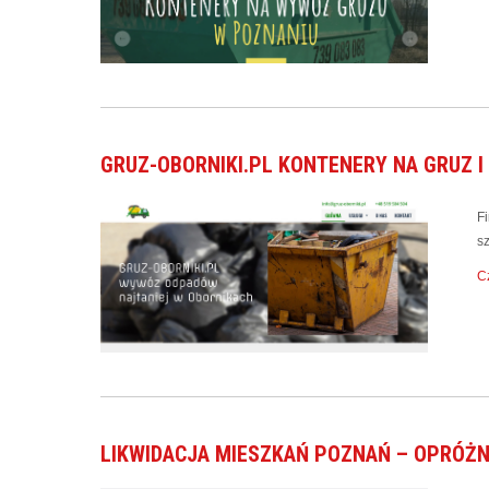
GRUZ-OBORNIKI.PL KONTENERY NA GRUZ I
F
s
Cz
LIKWIDACJA MIESZKAŃ POZNAŃ – OPRÓŻN