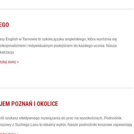
IEGO
asy English w Tarnowie to szkoła języka angielskiego, która wyróżnia się
rofesjonalizmem i indywidualnym podejściem do każdego ucznia. Nasza
kalizacja
ytaj dalej »
JEM POZNAŃ I OKOLICE
eśli szukasz efektywnego rozwiązania do prac na wysokościach, Podnośnik
oszowy z Suchego Lasu to idealny wybór. Nasze podnośniki koszowe zapewniają