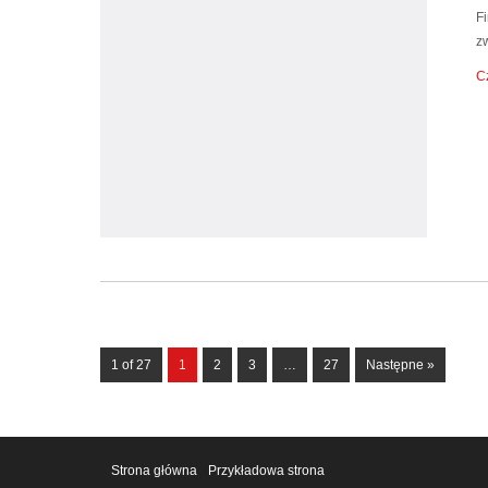
F
z
Cz
1 of 27
1
2
3
…
27
Następne »
Strona główna
Przykładowa strona