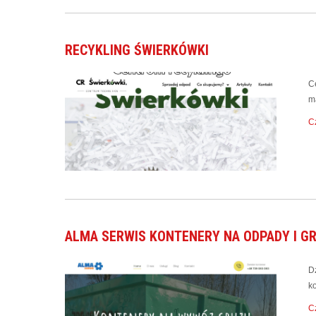
RECYKLING ŚWIERKÓWKI
C
ma
Cz
ALMA SERWIS KONTENERY NA ODPADY I GR
D
k
Cz