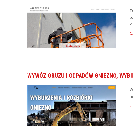
P
p
2
Cz
WYWÓZ GRUZU I ODPADÓW GNIEZNO, WYB
W
n
Cz