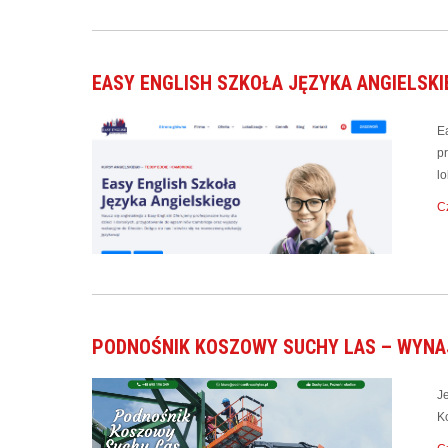
EASY ENGLISH SZKOŁA JĘZYKA ANGIELSK
E
p
lo
Cz
PODNOŚNIK KOSZOWY SUCHY LAS – WYNA
J
K