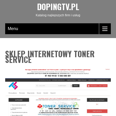
DOPINGTV.PL
Katalog najlepszych firm i usług
Menu
SKLEP INTERNETOWY TONER
SERVICE