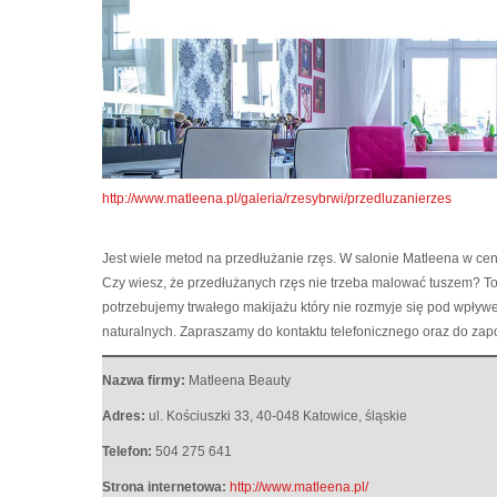
http://www.matleena.pl/galeria/rzesybrwi/przedluzanierzes
Jest wiele metod na przedłużanie rzęs. W salonie Matleena w cen
Czy wiesz, że przedłużanych rzęs nie trzeba malować tuszem? To 
potrzebujemy trwałego makijażu który nie rozmyje się pod wpływe
naturalnych. Zapraszamy do kontaktu telefonicznego oraz do zapoz
Nazwa firmy:
Matleena Beauty
Adres:
ul. Kościuszki 33
,
40-048 Katowice
,
śląskie
Telefon:
504 275 641
Strona internetowa:
http://www.matleena.pl/