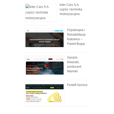
Inter Cars S.A.
części i technika
motoryzacyjna
Fizjoterapia i
Rehabilitacja
Katowice –
Paweł Bugaj
Garaże,
blaszaki,
producent
Marmet
Forklift Service