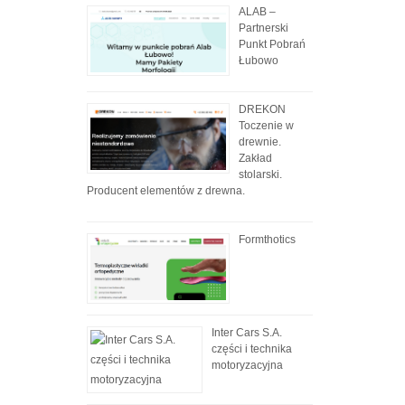
ALAB –
Partnerski
Punkt Pobrań
Łubowo
DREKON
Toczenie w
drewnie.
Zakład
stolarski.
Producent elementów z drewna.
Formthotics
Inter Cars S.A.
części i technika
motoryzacyjna