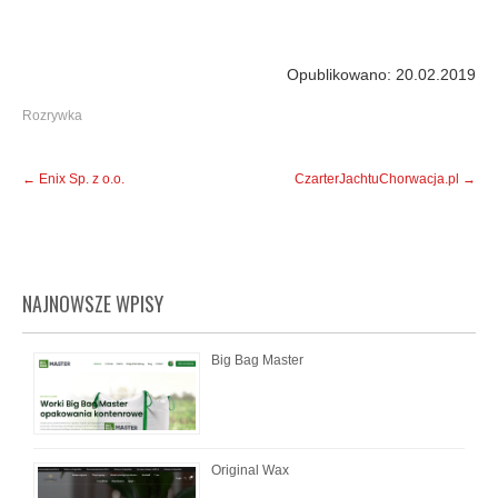
Opublikowano: 20.02.2019
Rozrywka
Post
←
Enix Sp. z o.o.
CzarterJachtuChorwacja.pl
→
navigation
NAJNOWSZE WPISY
Big Bag Master
Original Wax