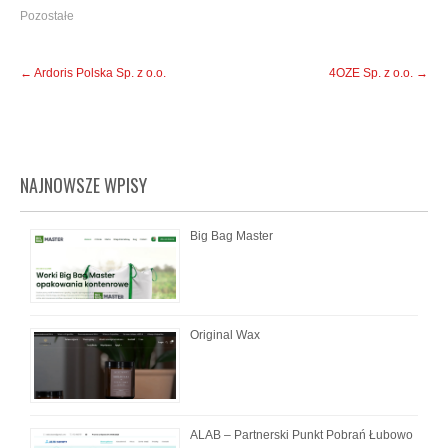
Pozostałe
Post
←
Ardoris Polska Sp. z o.o.
4OZE Sp. z o.o.
→
navigation
NAJNOWSZE WPISY
Big Bag Master
Original Wax
ALAB – Partnerski Punkt Pobrań Łubowo