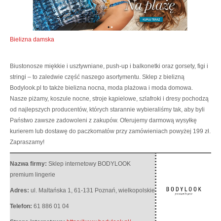
Bielizna damska
Biustonosze miękkie i usztywniane, push-up i balkonetki oraz gorsety, figi i
stringi – to zaledwie część naszego asortymentu. Sklep z bielizną
Bodylook.pl to także bielizna nocna, moda plażowa i moda domowa.
Nasze piżamy, koszule nocne, stroje kąpielowe,
szlafroki i dresy pochodzą
od najlepszych producentów, których starannie wybieraliśmy tak, aby byli
Państwo zawsze zadowoleni z zakupów. Oferujemy darmową wysyłkę
kurierem lub dostawę do paczkomatów przy zamówieniach powyżej 199 zł.
Zapraszamy!
Nazwa firmy:
Sklep internetowy BODYLOOK
premium lingerie
Adres:
ul. Maltańska 1
,
61-131 Poznań
,
wielkopolskie
Telefon:
61 886 01 04