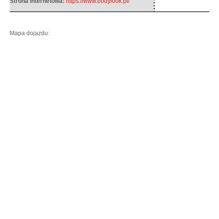
Strona internetowa:
https://www.bodylook.pl/
Mapa dojazdu: