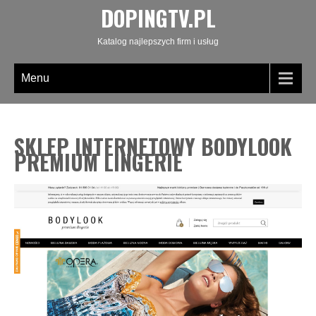
DOPINGTV.PL
Katalog najlepszych firm i usług
Menu
SKLEP INTERNETOWY BODYLOOK
PREMIUM LINGERIE