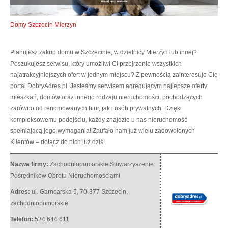
Domy Szczecin Mierzyn
Planujesz zakup domu w Szczecinie, w dzielnicy Mierzyn lub innej?
Poszukujesz serwisu, który umożliwi Ci przejrzenie wszystkich
najatrakcyjniejszych ofert w jednym miejscu? Z pewnością zainteresuje Cię
portal DobryAdres.pl. Jesteśmy serwisem agregującym najlepsze oferty
mieszkań, domów oraz innego rodzaju nieruchomości, pochodzących
zarówno od renomowanych biur, jak i osób prywatnych. Dzięki
kompleksowemu podejściu, każdy znajdzie u nas nieruchomość
spełniającą jego wymagania! Zaufało nam już wielu zadowolonych
Klientów – dołącz do nich już dziś!
Nazwa firmy:
Zachodniopomorskie Stowarzyszenie
Pośredników Obrotu Nieruchomościami
Adres:
ul. Garncarska 5
,
70-377 Szczecin
,
zachodniopomorskie
Telefon:
534 644 611