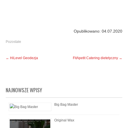
Opublikowano: 04.07.2020
Pozostałe
Post
←
HiLevel Geodezja
FitApetit Catering dietetyczny
→
navigation
NAJNOWSZE WPISY
Big Bag Master
Original Wax