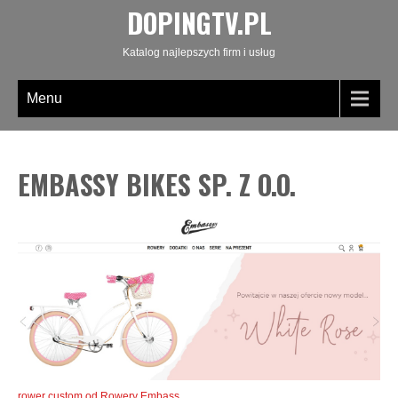
DOPINGTV.PL
Katalog najlepszych firm i usług
Menu
EMBASSY BIKES SP. Z O.O.
rower custom od Rowery Embass