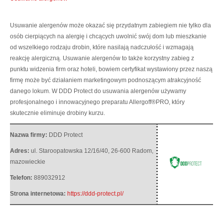
Usuwanie alergenów może okazać się przydatnym zabiegiem nie tylko dla
osób cierpiących na alergię i chcących uwolnić swój dom lub mieszkanie
od wszelkiego rodzaju drobin, które nasilają nadczułość i wzmagają
reakcję alergiczną.
Usuwanie alergenów to także korzystny zabieg z
punktu widzenia firm oraz hoteli, bowiem certyfikat wystawiony przez naszą
firmę może być działaniem marketingowym podnoszącym atrakcyjność
danego lokum. W DDD Protect do usuwania alergenów używamy
profesjonalnego i innowacyjnego preparatu Allergoff®PRO, który
skutecznie eliminuje drobiny kurzu.
Nazwa firmy:
DDD Protect
Adres:
ul. Staroopatowska 12/16/40
,
26-600 Radom
,
mazowieckie
Telefon:
889032912
Strona internetowa:
https://ddd-protect.pl/