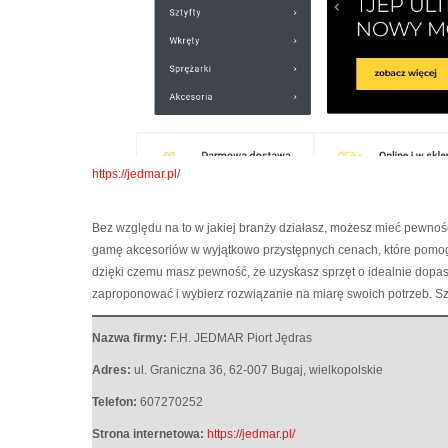
https://jedmar.pl/
Bez względu na to w jakiej branży działasz, możesz mieć pewność
gamę akcesoriów w wyjątkowo przystępnych cenach, które pomogą
dzięki czemu masz pewność, że uzyskasz sprzęt o idealnie dop
zaproponować i wybierz rozwiązanie na miarę swoich potrzeb. Szc
Nazwa firmy:
F.H. JEDMAR Piort Jędras
Adres:
ul. Graniczna 36
,
62-007 Bugaj
,
wielkopolskie
Telefon:
607270252
Strona internetowa:
https://jedmar.pl/