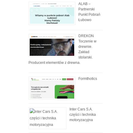
ALAB –
Partnerski
Punkt Pobrań
Łubowo
DREKON
Toczenie w
drewnie.
Zakład
stolarski.
Producent elementów z drewna.
Formthotics
Inter Cars S.A.
części i technika
motoryzacyjna