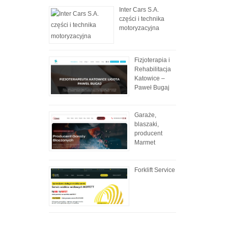
Inter Cars S.A.
części i technika
motoryzacyjna
Fizjoterapia i
Rehabilitacja
Katowice –
Paweł Bugaj
Garaże,
blaszaki,
producent
Marmet
Forklift Service