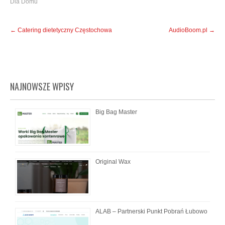
Dla Domu
Post
←
Catering dietetyczny Częstochowa
AudioBoom.pl
→
navigation
NAJNOWSZE WPISY
Big Bag Master
Original Wax
ALAB – Partnerski Punkt Pobrań Łubowo