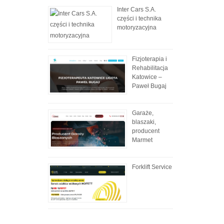
Inter Cars S.A.
części i technika
motoryzacyjna
Fizjoterapia i
Rehabilitacja
Katowice –
Paweł Bugaj
Garaże,
blaszaki,
producent
Marmet
Forklift Service