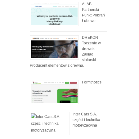
ALAB –
Partnerski
Punkt Pobrań
Łubowo
DREKON
Toczenie w
drewnie.
Zakład
stolarski.
Producent elementów z drewna.
Formthotics
Inter Cars S.A.
części i technika
motoryzacyjna