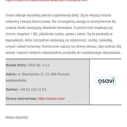
Osavi oferuje wysokiej jakości suplementy diety. Są to między innymi
witaminy i kwasy tłuszczowej.
Na szczególną uwagę w asortymencie tej
znanej marki zasługują składniki mineralne. A wśród nich znajdują się
chrom, magnez + B6, pikolinian cynku, potas i selen. Są to produkty w
kapsułkach, które korzystnie wpływają na odporność, urodę, sylwetkę,
umysł i układ nerwowy. Koniecznie zajrzyj na stronę sklepu, aby wybrać dla
siebie i swoich bliskich odpowiednie produkty do codziennego stosowania.
Nazwa firmy:
Olivit Sp. z o.o.
Adres:
ul. Blacharska 11
,
61-006 Poznań
,
wielkopolskie
Telefon:
+48 61 102 11 63
Strona internetowa:
https://osavi.com/
Mapa dojazdu: