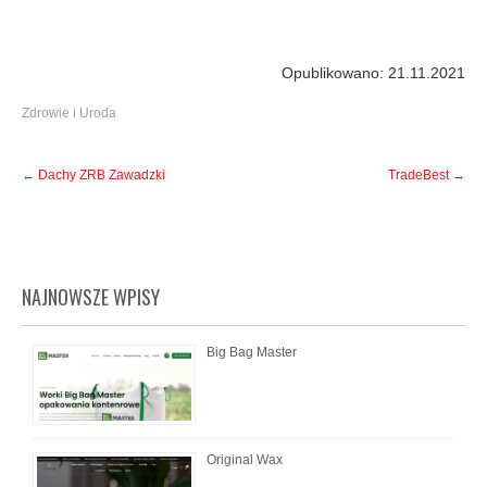
Opublikowano: 21.11.2021
Zdrowie i Uroda
Post
←
Dachy ZRB Zawadzki
TradeBest
→
navigation
NAJNOWSZE WPISY
Big Bag Master
Original Wax