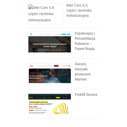
Inter Cars S.A.
części i technika
motoryzacyjna
Fizjoterapia i
Rehabilitacja
Katowice –
Paweł Bugaj
Garaże,
blaszaki,
producent
Marmet
Forklift Service