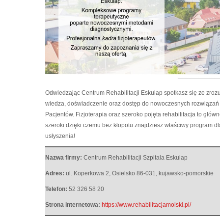
Odwiedzając Centrum Rehabilitacji Eskulap spotkasz się ze zro
wiedza, doświadczenie oraz dostęp do nowoczesnych rozwiązań
Pacjentów.
Fizjoterapia oraz szeroko pojęta rehabilitacja to gł
szeroki dzięki czemu bez kłopotu znajdziesz właściwy program d
usłyszenia!
Nazwa firmy:
Centrum Rehabilitacji Szpitala Eskulap
Adres:
ul. Koperkowa 2
,
Osielsko 86-031
,
kujawsko-pomorskie
Telefon:
52 326 58 20
Strona internetowa:
https://www.rehabilitacjamolski.pl/