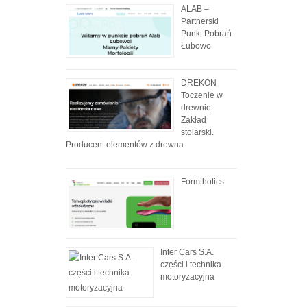
ALAB –
Partnerski
Punkt Pobrań
Łubowo
DREKON
Toczenie w
drewnie.
Zakład
stolarski.
Producent elementów z drewna.
Formthotics
Inter Cars S.A.
części i technika
motoryzacyjna