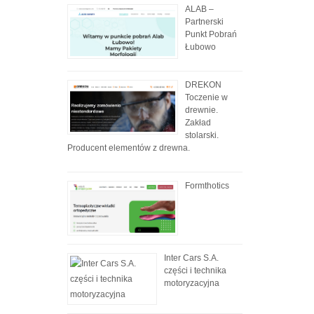
ALAB –
Partnerski
Punkt Pobrań
Łubowo
DREKON
Toczenie w
drewnie.
Zakład
stolarski.
Producent elementów z drewna.
Formthotics
Inter Cars S.A.
części i technika
motoryzacyjna