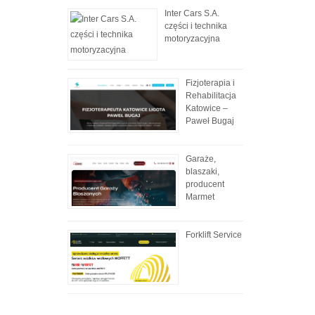
Inter Cars S.A.
części i technika
motoryzacyjna
Fizjoterapia i
Rehabilitacja
Katowice –
Paweł Bugaj
Garaże,
blaszaki,
producent
Marmet
Forklift Service