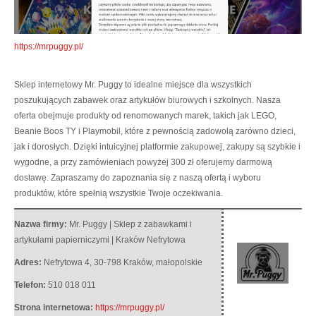
https://mrpuggy.pl/
Sklep internetowy Mr. Puggy to idealne miejsce dla wszystkich
poszukujących zabawek oraz artykułów biurowych i szkolnych. Nasza
oferta obejmuje produkty
od renomowanych marek, takich jak LEGO,
Beanie Boos TY i Playmobil, które z pewnością zadowolą zarówno dzieci,
jak i dorosłych. Dzięki intuicyjnej platformie zakupowej, zakupy są szybkie i
wygodne, a przy zamówieniach powyżej 300 zł oferujemy darmową
dostawę. Zapraszamy do zapoznania się z naszą ofertą i wyboru
produktów, które spełnią wszystkie Twoje oczekiwania.
Nazwa firmy:
Mr. Puggy | Sklep z zabawkami i
artykułami papierniczymi | Kraków Nefrytowa
Adres:
Nefrytowa 4
,
30-798 Kraków
,
małopolskie
Telefon:
510 018 011
Strona internetowa:
https://mrpuggy.pl/