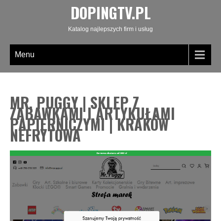
DOPINGTV.PL
Katalog najlepszych firm i usług
Menu
MR. PUGGY | SKLEP Z
ZABAWKAMI I ARTYKUŁAMI
PAPIERNICZYMI | KRAKÓW
NEFRYTOWA