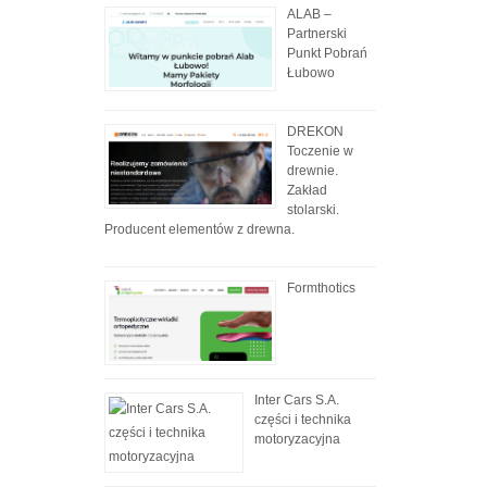
ALAB –
Partnerski
Punkt Pobrań
Łubowo
DREKON
Toczenie w
drewnie.
Zakład
stolarski.
Producent elementów z drewna.
Formthotics
Inter Cars S.A.
części i technika
motoryzacyjna