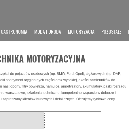
GASTRONOMIA
MODA I URODA
MOTORYZACJA
POZOSTAŁE
TECHNIKA MOTORYZACYJNA
ep części do pojazdów osobowych (np. BMW, Ford, Opel),
ciężarowych (np. DAF,
roki asortyment oryginalnych części oraz wysokiej jakości zamienników do
 nas: opony, filtry powietrza, hamulce, amortyzatory, akumulatory, paski rozrządu
nie warsztatowe, szkolenia techniczne, kompetentne wsparcie w doborze i
u zapraszamy klientów hurtowych i detalicznych. Oferujemy rynkowe ceny i