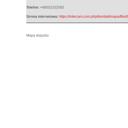
Telefon:
+48552332583
Strona internetowa:
https://intercars.com.pl/pl/kontakt/mapa/fili
Mapa dojazdu: