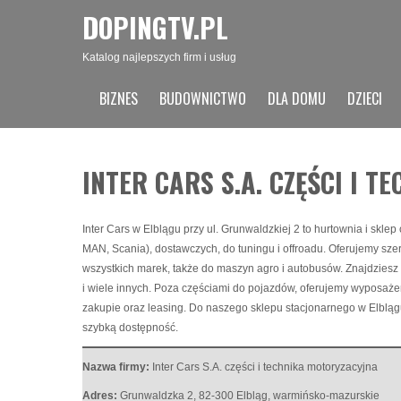
DOPINGTV.PL
Katalog najlepszych firm i usług
BIZNES
BUDOWNICTWO
DLA DOMU
DZIECI
INTER CARS S.A. CZĘŚCI I 
Inter Cars w Elblągu przy ul. Grunwaldzkiej 2 to hurtownia i skl
MAN, Scania), dostawczych, do tuningu i offroadu. Oferujemy sze
wszystkich marek, także do maszyn agro i autobusów. Znajdziesz u
i wiele innych. Poza częściami do pojazdów, oferujemy wyposaże
zakupie oraz leasing. Do naszego sklepu stacjonarnego w Elbląg
szybką dostępność.
Nazwa firmy:
Inter Cars S.A. części i technika motoryzacyjna
Adres:
Grunwaldzka 2
,
82-300 Elbląg
,
warmińsko-mazurskie