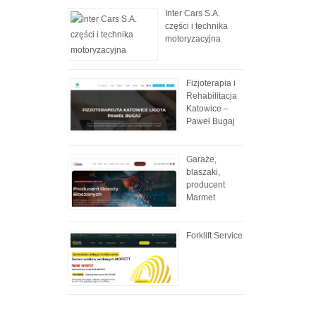
Inter Cars S.A.
części i technika
motoryzacyjna
Fizjoterapia i
Rehabilitacja
Katowice –
Paweł Bugaj
Garaże,
blaszaki,
producent
Marmet
Forklift Service