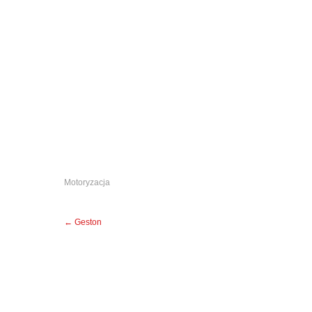
Motoryzacja
Post
←
Geston
navigation