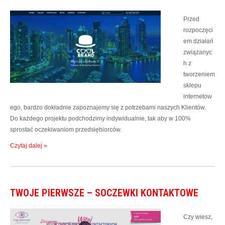
Przed
rozpoczęci
em działań
związanyc
h z
tworzeniem
sklepu
internetow
ego, bardzo dokładnie zapoznajemy się z potrzebami naszych Klientów.
Do każdego projektu podchodzimy indywidualnie, tak aby w 100%
sprostać oczekiwaniom przedsiębiorców.
Czytaj dalej »
TWOJE PIERWSZE – SOCZEWKI KONTAKTOWE
Czy wiesz,