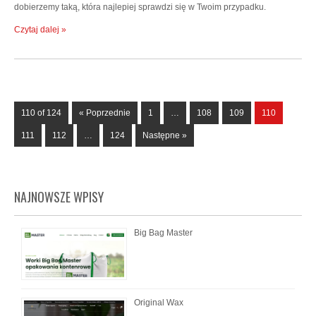
dobierzemy taką, która najlepiej sprawdzi się w Twoim przypadku.
Czytaj dalej »
110 of 124
« Poprzednie
1
…
108
109
110
111
112
…
124
Następne »
NAJNOWSZE WPISY
Big Bag Master
Original Wax