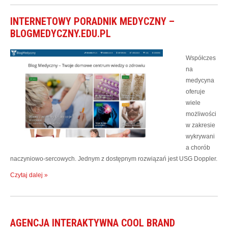
INTERNETOWY PORADNIK MEDYCZNY –
BLOGMEDYCZNY.EDU.PL
Współczes
na
medycyna
oferuje
wiele
możliwości
w zakresie
wykrywani
a chorób
naczyniowo-sercowych. Jednym z dostępnym rozwiązań jest USG Doppler.
Czytaj dalej »
AGENCJA INTERAKTYWNA COOL BRAND