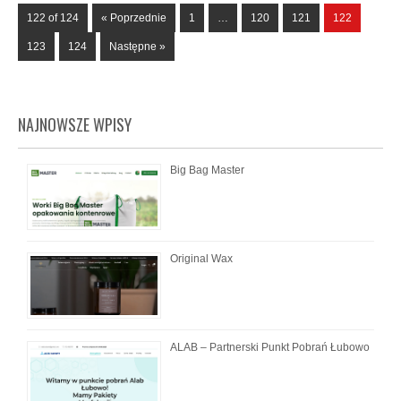
122 of 124
« Poprzednie
1
…
120
121
122
123
124
Następne »
NAJNOWSZE WPISY
Big Bag Master
Original Wax
ALAB – Partnerski Punkt Pobrań Łubowo