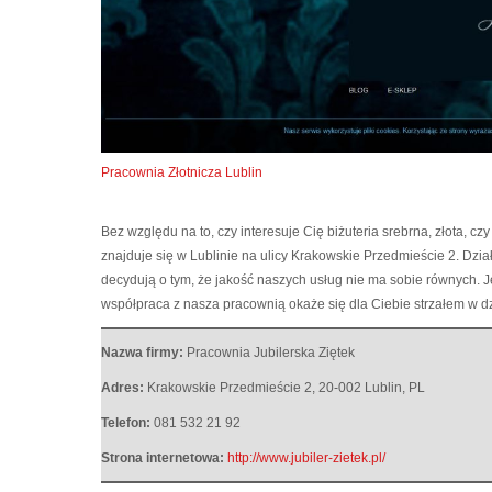
Pracownia Złotnicza Lublin
Bez względu na to, czy interesuje Cię biżuteria srebrna, złota, cz
znajduje się w Lublinie na ulicy Krakowskie Przedmieście 2.
Dział
decydują o tym, że jakość naszych usług nie ma sobie równych. Je
współpraca z nasza pracownią okaże się dla Ciebie strzałem w dz
Nazwa firmy:
Pracownia Jubilerska Ziętek
Adres:
Krakowskie Przedmieście 2
,
20-002 Lublin
,
PL
Telefon:
081 532 21 92
Strona internetowa:
http://www.jubiler-zietek.pl/