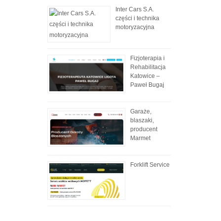
Inter Cars S.A.
części i technika
motoryzacyjna
Fizjoterapia i
Rehabilitacja
Katowice –
Paweł Bugaj
Garaże,
blaszaki,
producent
Marmet
Forklift Service