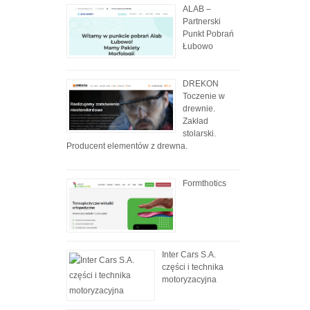
ALAB –
Partnerski
Punkt Pobrań
Łubowo
DREKON
Toczenie w
drewnie.
Zakład
stolarski.
Producent elementów z drewna.
Formthotics
Inter Cars S.A.
części i technika
motoryzacyjna