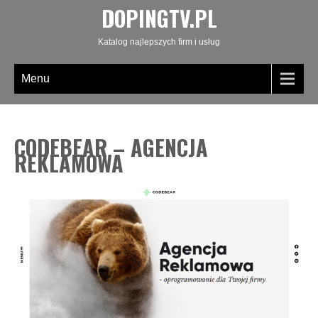
DOPINGTV.PL
Katalog najlepszych firm i usług
Menu
CODEBEAR – AGENCJA
REKLAMOWA